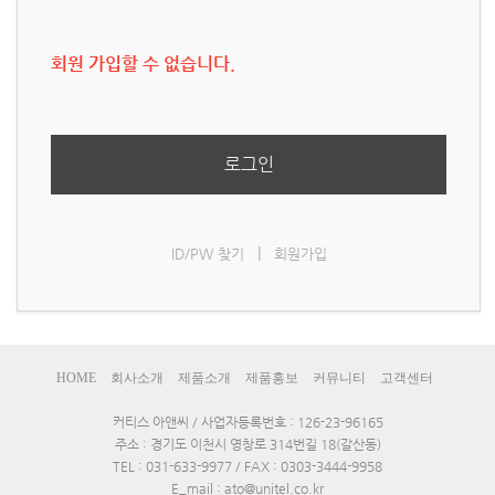
회원 가입할 수 없습니다.
로그인
|
ID/PW 찾기
회원가입
HOME
회사소개
제품소개
제품홍보
커뮤니티
고객센터
커티스 아앤씨 / 사업자등록번호 : 126-23-96165
주소 : 경기도 이천시 영창로 314번길 18(갈산동)
TEL : 031-633-9977 / FAX : 0303-3444-9958
E_mail : ato@unitel.co.kr